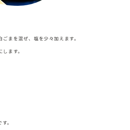
白ごまを混ぜ、塩を少々加えます。
にします。
ト
です。