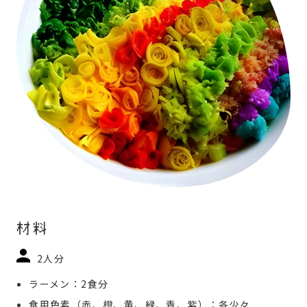
材料
2人分
ラーメン：2食分
食用色素（赤、橙、黄、緑、青、紫）：各少々