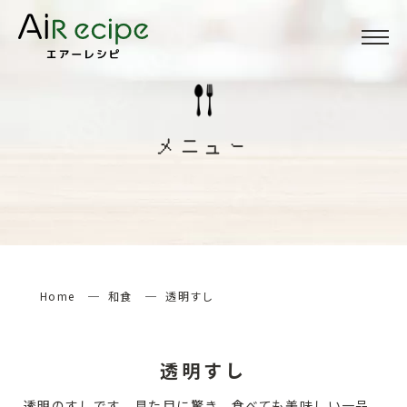
Menu
メニュー
メニュー
About
当サイトについて
How to
エアーレシピの楽しみ方
Home
和食
透明すし
検索する
透明すし
透明のすしです。見た目に驚き、食べても美味しい一品。