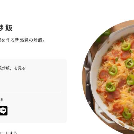
炒飯
飯を作る新感覚の炒飯。
風炒飯」を見る
みる
ロードする