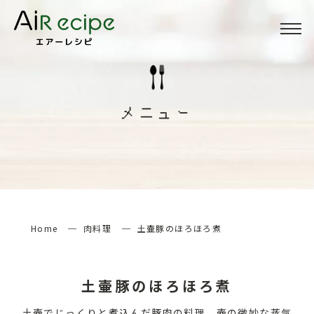
Menu
メニュー
メニュー
About
当サイトについて
How to
エアーレシピの楽しみ方
Home
肉料理
土壷豚のほろほろ煮
検索する
土壷豚のほろほろ煮
土壺でじっくりと煮込んだ豚肉の料理。壺の微妙な蒸気