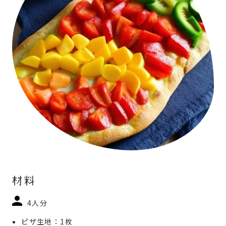
材料
4人分
ピザ生地：1枚