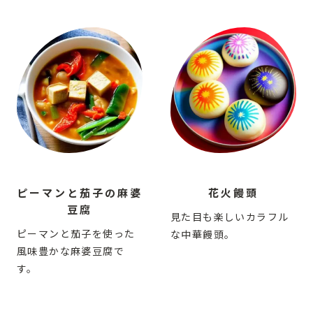
ピーマンと茄子の麻婆
花火饅頭
豆腐
見た目も楽しいカラフル
ピーマンと茄子を使った
な中華饅頭。
風味豊かな麻婆豆腐で
す。