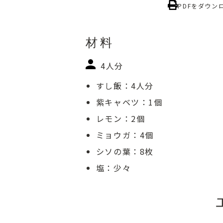
PDFをダウン
材料
4人分
すし飯：4人分
紫キャベツ：1個
レモン：2個
ミョウガ：4個
シソの葉：8枚
塩：少々