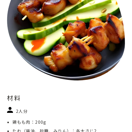
材料
2人分
鶏もも肉：200g
たれ（醤油、砂糖、みりん）：各大さじ2