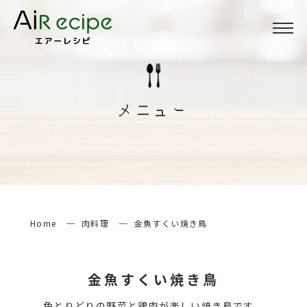
Menu
メニュー
メニュー
About
当サイトについて
How to
エアーレシピの楽しみ方
Home
肉料理
金魚すくい焼き鳥
検索する
金魚すくい焼き鳥
色とりどりの野菜と鶏肉が楽しい焼き鳥です。